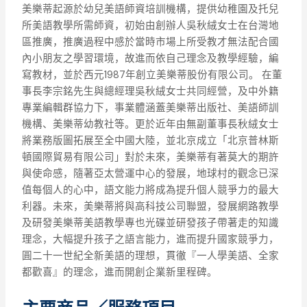
美樂蒂起源於幼兒美語師資培訓機構，提供幼稚園及托兒
所美語教學所需師資，初始由創辦人吳秋絨女士在台灣地
區推廣，推廣過程中感於當時市場上所受教才無法配合國
內小朋友之學習環境，故進而依自己理念及教學經驗，編
寫教材，並於西元1987年創立美樂蒂股份有限公司。 在董
事長李宗銘先生與總經理吳秋絨女士共同經營，及中外籍
專業編輯群協力下，事業體涵蓋美樂蒂出版社、美語師訓
機構、美樂蒂幼教社等。更於近年由無副董事長秋絨女士
將業務版圖拓展至全中國大陸，並北京成立「北京普林斯
頓國際貿易有限公司」對於未來，美樂蒂有著莫大的期許
與使命感，隨著亞太營運中心的發展，地球村的觀念已深
值每個人的心中，語文能力將成為提升個人競爭力的最大
利器。未來，美樂蒂將與高科技公司聯盟，發展網路教學
及研發美樂蒂美語教學專也光碟並研發孩子帶著走的知識
理念，大幅提升孩子之語言能力，進而提升國家競爭力，
圓二十一世紀全新美語的理想，貫徹『一人學美語、全家
都歡喜』的理念，進而開創企業新里程碑。