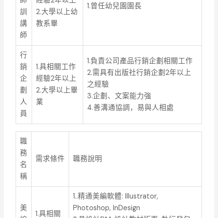
師
經驗2年以上
1.曾任幼兒園園長
訓
2.大學以上幼
講
教系畢
師
行
1.負責公司產品行銷企劃相關工作
銷
1.具相關工作
2.需具有出版社行銷企劃2年以上
企
經驗2年以上
之經驗
劃
2.大學以上畢
3.企劃、文案能力強
人
業
4.善溝通協調，易與人相處
員
職
務
需求條件
職務說明
名
稱
1..精通美編軟體: Illustrator,
美
Photoshop, InDesign
1.具相關