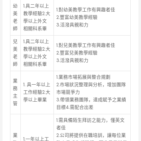
幼
1.具二年以上
1.對幼美教學工作有興趣者佳
美
教學經驗2.大
2.豐富幼美教學經驗
老
學以上外文
3.活潑具親和力
師
相關科系畢
兒
1.具二年以上
1.對兒美教學工作有興趣者佳
美
教學經驗2.大
2.豐富兒美教學經驗
老
學以上外文
3.活潑具親和力
師
相關科系畢
1.業務市場拓展與整合規劃
業
1. 具一年以上
2.市場狀況整理與分析，增加團隊
務
工作經驗2.大
市場競爭力
主
學以上畢業
3.帶領業務團隊，達成賦予之業績
管
目標4.需配合出差
1.需具備陌生拜訪之能力，懂英文
者佳
業
2.公司將提供在職培訓，讓每位業
1.一年以上工