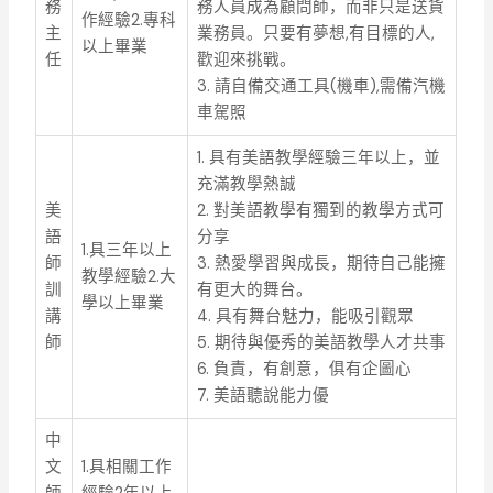
務
務人員成為顧問師，而非只是送貨
作經驗2.專科
主
業務員。只要有夢想,有目標的人,
以上畢業
任
歡迎來挑戰。
3. 請自備交通工具(機車),需備汽機
車駕照
1. 具有美語教學經驗三年以上，並
充滿教學熱誠
美
2. 對美語教學有獨到的教學方式可
語
分享
1.具三年以上
師
3. 熱愛學習與成長，期待自己能擁
教學經驗2.大
訓
有更大的舞台。
學以上畢業
講
4. 具有舞台魅力，能吸引觀眾
師
5. 期待與優秀的美語教學人才共事
6. 負責，有創意，俱有企圖心
7. 美語聽說能力優
中
文
1.具相關工作