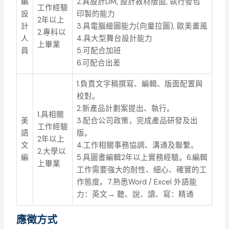
編
2.具設計DM, 設計教材版面, 執行發包
工作經驗
設
印製的能力
2年以上
計
3.具電腦繪圖能力(向量拉圖), 歐美畫風
2.專科以
人
4.具大型舞台設計能力
上畢業
員
5.可配合加班
6.可配合出差
1.負責文字稿撰寫、編輯、版面配置與
校對。
2.新產品計劃案提出、執行。
1.具相關
美
3.配合公司政策，完成產品研發及出
工作經驗
語
版。
2年以上
文
4.工作相關事務協調、溝通及聯繫。
2.大學以
編
5.具圖書編輯2年以上實務經驗。6.編輯
上畢業
工作需要強大的耐性、細心、確實的工
作態度。7.熟悉Word / Excel 外語能
力：英文→ 聽、說、讀、寫：精通
應徵方式