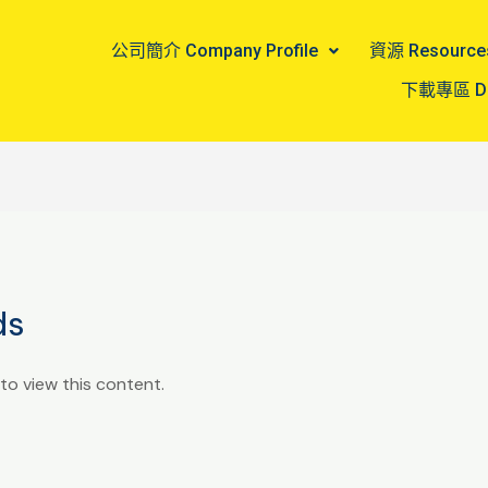
公司簡介 Company Profile
資源 Resource
下載專區 Do
ds
to view this content.